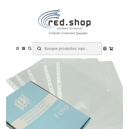
Contacta con nosotros por WhatsApp Business en el 717171365
Haga Click Aqui
Inicio
Papelería y Material de oficina
Archivo y Clasificación
Fundas
Bismark Caja de 100 Fundas Multitaladro 70 Micras Folio -
Polipropileno Rugoso