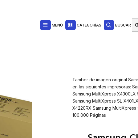
Contacta con nosotros por WhatsApp Business en el 717171365
Haga Click Aq
mbor de Imagen Original - SS686A
MENÚ
CATEGORÍAS
BUSCAR
Tambor de imagen original Sam
en las siguientes impresoras:
Samsung MultiXpress X4300LX 
Samsung MultiXpress SL-X401LX
X4220RX Samsung MultiXpress 
100.000 Páginas
Samsung C