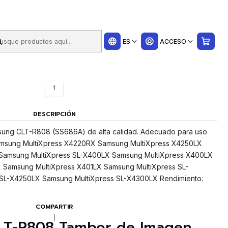
ui
ES
ACCESO
UNIDADES CAJA
1
DESCRIPCIÓN
sung CLT-R808 (SS686A) de alta calidad. Adecuado para uso
 Samsung MultiXpress X4220RX Samsung MultiXpress X4250LX
Samsung MultiXpress SL-X400LX Samsung MultiXpress X400LX
 Samsung MultiXpress X401LX Samsung MultiXpress SL-
SL-X4250LX Samsung MultiXpress SL-X4300LX Rendimiento:
COMPARTIR
|
LT-R808 Tambor de Imagen