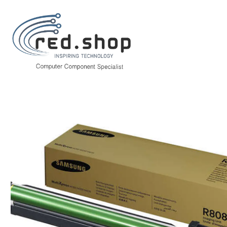
Inicio
Consumibles.
Samsung
Toner (Laser)
Samsung CLT-R808 Ta