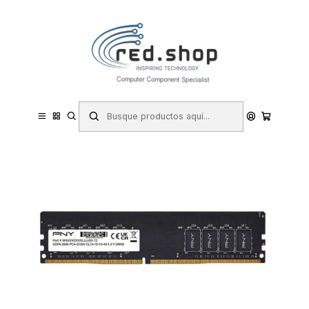
Contacta con nosotros por WhatsApp Business en el 717171365
Haga Click Aqui
Inicio
Informática
Componentes e Integración
Memorias RAM
PNY Memoria RAM DDR4 16GB 2666MHz CL19