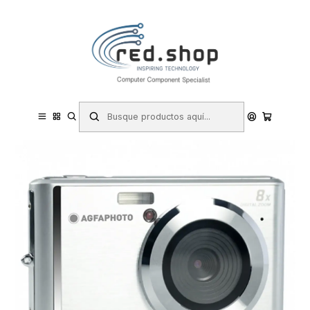
Contacta con nosotros por WhatsApp Business en el 717171365
Haga Click Aqui
Inicio
Informática
Fotografía y videocámaras
Cámaras Digitales
Agfaphoto DC5200 Camara Digital - Sensor CMOS - Zoom Optico
8x - Color Plata