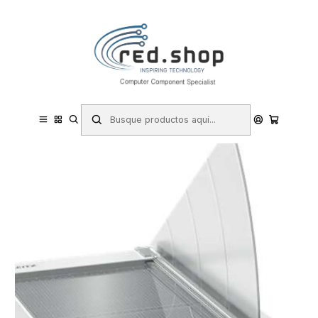
Contacta con nosotros por WhatsApp Business en el 717171365
Haga Click Aqui
Inicio
Papelería y Material de oficina
Máquinas de oficina
Cizallas y Guillotinas
Leitz Precision Office A4+ Guillotina de papel - Recorta hasta 15
Hojas - Formato A4 - Corte Acero Rectificado de Precision