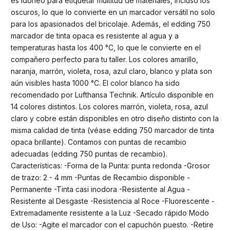
es idóneo para etiquetar multitud de materiales, incluso los
oscuros, lo que lo convierte en un marcador versátil no solo
para los apasionados del bricolaje. Además, el edding 750
marcador de tinta opaca es resistente al agua y a
temperaturas hasta los 400 °C, lo que le convierte en el
compañero perfecto para tu taller. Los colores amarillo,
naranja, marrón, violeta, rosa, azul claro, blanco y plata son
aún visibles hasta 1000 °C. El color blanco ha sido
recomendado por Lufthansa Technik. Artículo disponible en
14 colores distintos. Los colores marrón, violeta, rosa, azul
claro y cobre están disponibles en otro diseño distinto con la
misma calidad de tinta (véase edding 750 marcador de tinta
opaca brillante). Contamos con puntas de recambio
adecuadas (edding 750 puntas de recambio).
Características: -Forma de la Punta: punta redonda -Grosor
de trazo: 2 - 4 mm -Puntas de Recambio disponible -
Permanente -Tinta casi inodora -Resistente al Agua -
Resistente al Desgaste -Resistencia al Roce -Fluorescente -
Extremadamente resistente a la Luz -Secado rápido Modo
de Uso: -Agite el marcador con el capuchón puesto. -Retire