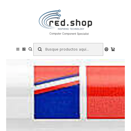
Contacta con nosotros por WhatsApp Business en el 717171365
Haga Click Aqui
Inicio
Papelería y Material de oficina
Escritura y corrección
Rotuladores
Edding 750 Rotulador Permanente - Punta Redonda - Trazo entre 2
y 4 mm. - Tinta Opaca - Secado Rapido - Color Negro