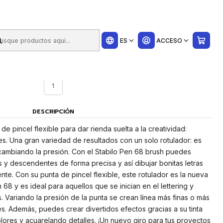
ui
es Surtidos
ES
ACCESO
UNIDADES CAJA
1
DESCRIPCIÓN
e pincel flexible para dar rienda suelta a la creatividad:
tes. Una gran variedad de resultados con un solo rotulador: es
ea cambiando la presión. Con el Stabilo Pen 68 brush puedes
s y descendentes de forma precisa y así dibujar bonitas letras
te. Con su punta de pincel flexible, este rotulador es la nueva
 68 y es ideal para aquellos que se inician en el lettering y
 Variando la presión de la punta se crean línea más finas o más
s. Además, puedes crear divertidos efectos gracias a su tinta
ores y acuarelando detalles. ¡Un nuevo giro para tus proyectos