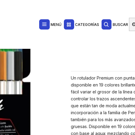
Contacta con nosotros por WhatsApp Business en el 717171365
Haga Click Aq
ty Pack de 18 Rotuladores - Punta de Pincel - Tinta a Base de Agua - Color
MENÚ
CATEGORÍAS
BUSCAR
Un rotulador Premium con punta d
disponible en 19 colores brillan
fácil variar el grosor de la lín
controlar los trazos ascendente
que están tan de moda actualmen
incorporación a la familia de Pen
también para los más avanzados.
gruesas. Disponible en 19 colore
con base al agua: mezclando col