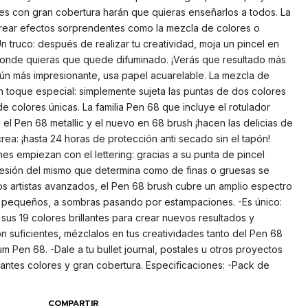
ntes con gran cobertura harán que quieras enseñarlos a todos. La
crear efectos sorprendentes como la mezcla de colores o
Un truco: después de realizar tu creatividad, moja un pincel en
 donde quieras que quede difuminado. ¡Verás que resultado más
aún más impresionante, usa papel acuarelable. La mezcla de
n toque especial: simplemente sujeta las puntas de dos colores
e colores únicas. La familia Pen 68 que incluye el rotulador
el Pen 68 metallic y el nuevo en 68 brush ¡hacen las delicias de
crea: ¡hasta 24 horas de protección anti secado sin el tapón!
enes empiezan con el lettering: gracias a su punta de pincel
presión del mismo que determina como de finas o gruesas se
los artistas avanzados, el Pen 68 brush cubre un amplio espectro
s pequeños, a sombras pasando por estampaciones. -Es único:
us 19 colores brillantes para crear nuevos resultados y
on suficientes, mézclalos en tus creatividades tanto del Pen 68
 Pen 68. -Dale a tu bullet journal, postales u otros proyectos
lantes colores y gran cobertura. Especificaciones: -Pack de
COMPARTIR