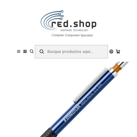
Contacta con nosotros por WhatsApp Business en el 717171365
Haga Click Aqui
Inicio
Papelería y Material de oficina
Escritura y corrección
Portaminas y minas
Portaminas
Staedtler Mars Micro 775 Portaminas 0.5mm - Punta Metalica
Retractil - Mina Amortiguada - Grip de Caucho - Clip Metalico -
Color Azul