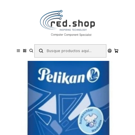
Contacta con nosotros por WhatsApp Business en el 717171365
Haga Click Aqui
Inicio
Papelería y Material de oficina
Manualidades
Pegamentos
Pelikan Pelifix Pegamento en Barra 40gr - Ideal para Papel,
Cartulina, Fotografias etc... - Facil Apertura