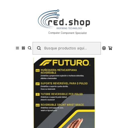
Contacta con nosotros por WhatsApp Business en el 717171365
Haga Click Aqui
Inicio
Salud y cuidado personal
Suministros y equipamiento médico
Tobilleras
Futuro Soporte para Mano - Estabilizacion Metacarpiana - Talla S
(12.7 - 15.9cm) - Reversible - Transpirable - Color Beige