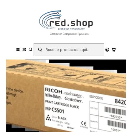
Contacta con nosotros por WhatsApp Business en el 717171365
Haga Click Aqui
Inicio
Consumibles.
Ricoh
Toner (Laser)
Ricoh Aficio MP-C4501/MP-C5501 Negro Cartucho de Toner Original
- 842052/841583/841456