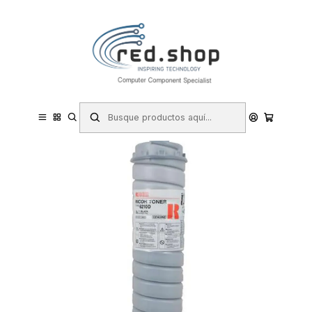
Contacta con nosotros por WhatsApp Business en el 717171365
Haga Click Aqui
Inicio
Consumibles.
Ricoh
Toner (Laser)
Ricoh Type 6110D/6210D Negro Cartucho de Toner Original -
841992/842116/842346/885098