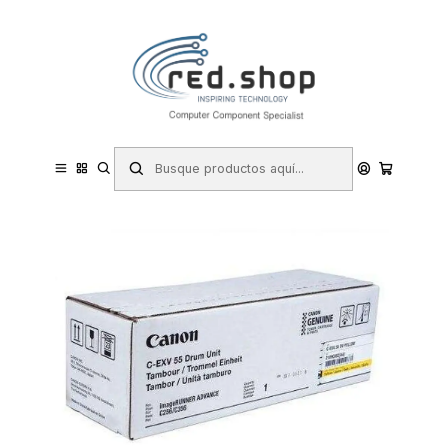
Contacta con nosotros por WhatsApp Business en el 717171365
Haga Click Aqui
Inicio
Consumibles.
Canon
Toner (Laser)
Canon CEXV55 Amarillo Tambor de Imagen Original - 2189C002