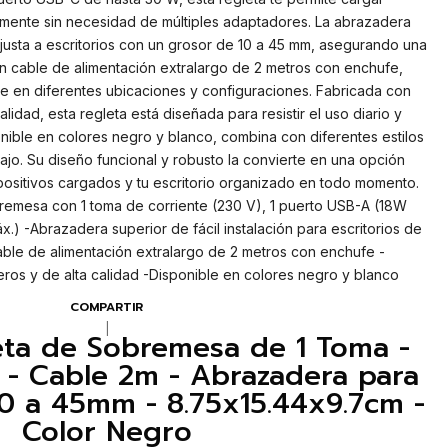
eamente sin necesidad de múltiples adaptadores. La abrazadera
 ajusta a escritorios con un grosor de 10 a 45 mm, asegurando una
 un cable de alimentación extralargo de 2 metros con enchufe,
ible en diferentes ubicaciones y configuraciones. Fabricada con
lidad, esta regleta está diseñada para resistir el uso diario y
ponible en colores negro y blanco, combina con diferentes estilos
ajo. Su diseño funcional y robusto la convierte en una opción
positivos cargados y tu escritorio organizado en todo momento.
bremesa con 1 toma de corriente (230 V), 1 puerto USB-A (18W
.) -Abrazadera superior de fácil instalación para escritorios de
ble de alimentación extralargo de 2 metros con enchufe -
ros y de alta calidad -Disponible en colores negro y blanco
COMPARTIR
|
eta de Sobremesa de 1 Toma -
 - Cable 2m - Abrazadera para
 10 a 45mm - 8.75x15.44x9.7cm -
Color Negro