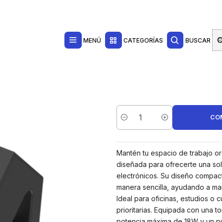
Contacta con nosotros por WhatsApp Business en el 717171365
Haga Click Aq
 de 1 Toma - USB-A - USB-C - Cable 2m - Abrazadera para Escritorios de
MENÚ
CATEGORÍAS
BUSCAR
CO
Cantidad
Mantén tu espacio de trabajo o
diseñada para ofrecerte una solu
electrónicos. Su diseño compac
manera sencilla, ayudando a ma
Ideal para oficinas, estudios o
prioritarias. Equipada con una
potencia máxima de 18W y un pu