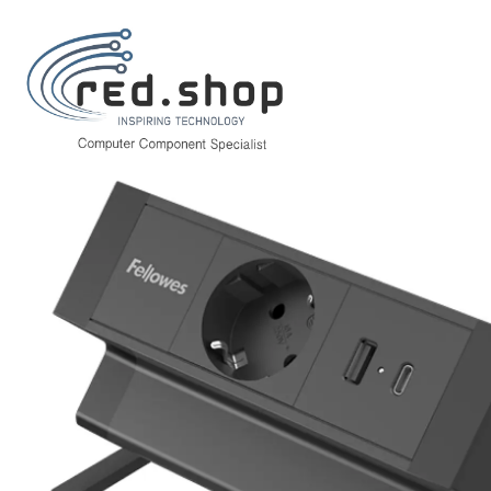
Inicio
Informática
Cables
Regletas
Fellowes Regleta de Sobremesa