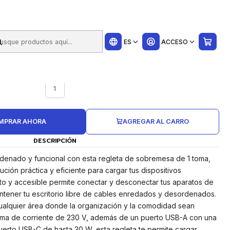
ui
 10 a 45mm - 8.75x15.44x9.7cm - Color Negro
ES
ACCESO
UNIDADES CAJA
1
MPRAR AHORA
AGREGAR AL CARRO
DESCRIPCIÓN
rdenado y funcional con esta regleta de sobremesa de 1 toma,
ción práctica y eficiente para cargar tus dispositivos
to y accesible permite conectar y desconectar tus aparatos de
ntener tu escritorio libre de cables enredados y desordenados.
 cualquier área donde la organización y la comodidad sean
 toma de corriente de 230 V, además de un puerto USB-A con una
erto USB-C de hasta 30 W, esta regleta te permite cargar