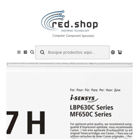
Contacta con nosotros por WhatsApp Business en el 717171365
Haga Click Aqui
Inicio
Consumibles.
Canon
Toner (Laser)
Canon 067H Negro Cartucho de Toner Original - 5106C002