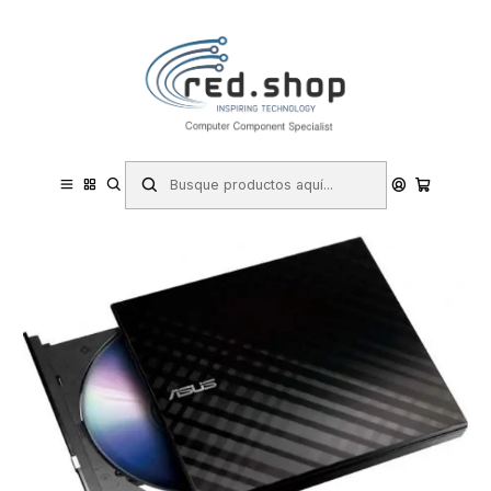
Contacta con nosotros por WhatsApp Business en el 717171365
Haga Click Aqui
Inicio
Informática
Componentes e Integración
Grabadoras DVD y Blu-Ray
Asus SDRW-08D2S-U Lite Grabadora DVD 8x Slim Externa USB