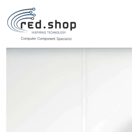
Inicio
Papelería y Material de oficina
Material de oficina
Material de
Nobo Vitrina Interior para 18 Hojas A4 con Superficie Magnetica y Pue