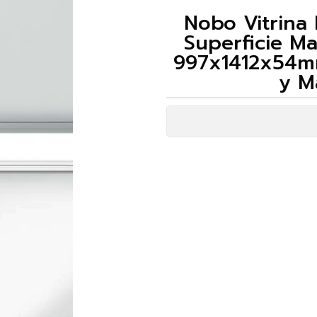
Nobo Vitrina 
Superficie Ma
997x1412x54mm
y M