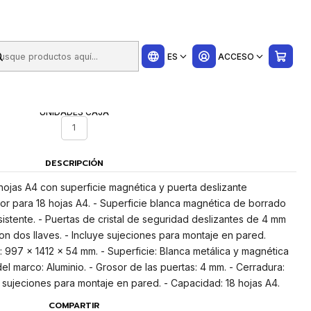
ui
 Borrad
ES
ACCESO
UNIDADES CAJA
1
DESCRIPCIÓN
 hojas A4 con superficie magnética y puerta deslizante
erior para 18 hojas A4. - Superficie blanca magnética de borrado
istente. - Puertas de cristal de seguridad deslizantes de 4 mm
on dos llaves. - Incluye sujeciones para montaje en pared.
: 997 × 1412 × 54 mm. - Superficie: Blanca metálica y magnética
el marco: Aluminio. - Grosor de las puertas: 4 mm. - Cerradura:
e sujeciones para montaje en pared. - Capacidad: 18 hojas A4.
COMPARTIR