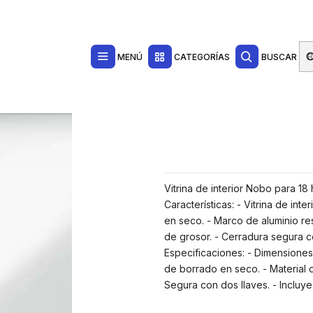
Contacta con nosotros por WhatsApp Business en el 717171365
Haga Click Aq
 Presentación
Pizarras
rta Deslizante - 997x1412x54mm - Superficie Blanca Metalica y Magnetica de
MENÚ
CATEGORÍAS
BUSCAR
Vitrina de interior Nobo para 18
Características: - Vitrina de int
en seco. - Marco de aluminio res
de grosor. - Cerradura segura c
Especificaciones: - Dimensiones
de borrado en seco. - Material d
Segura con dos llaves. - Incluy