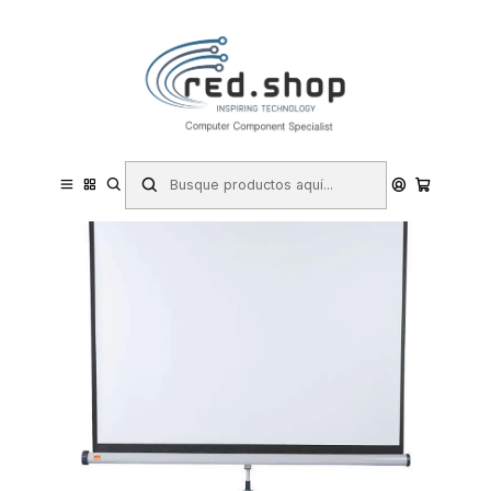
Contacta con nosotros por WhatsApp Business en el 717171365
Haga Click Aqui
Inicio
Informática
TV y Vídeo
Proyección y Accesorios
Pantallas para Proyectores
Nobo Pantalla Proyeccion Tripode 1750x1325mm - Flexible 4:3 -
Superficie Blanca Mate - Portatil - Color Blanco