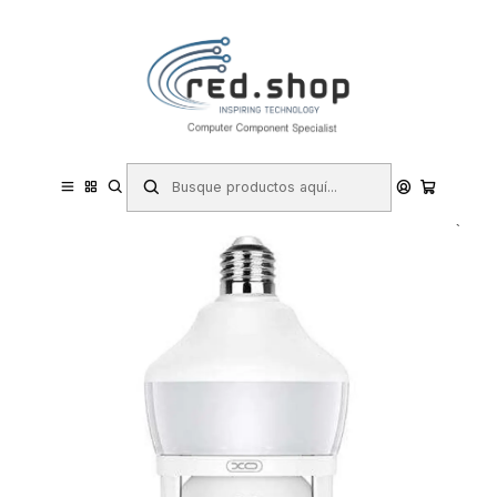
Contacta con nosotros por WhatsApp Business en el 717171365
Haga Click Aqui
Inicio
Hogar y Electrodomésticos
Seguridad y Videovigilancia
Cámaras IP y Videovigilancia
XO Camara de Seguridad Wifi 3mpx - Deteccion de Movimiento 0-
12m - Vision Nocturna - Intercomunicador Bidireccional - Grabacion
en Bucle - Rotacion 35