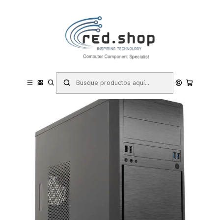
Contacta con nosotros por WhatsApp Business en el 717171365
Haga Click Aqui
Inicio
Informática
Componentes e Integración
Cajas y Torres
Unykach UK6023 U3 Caja Torre MicroATX - Fuente de Alimentacion
500W Incluida - Tamaño Disco Soportado 3.5", 2.5" - USB-A 3.2/2.0
y Audio