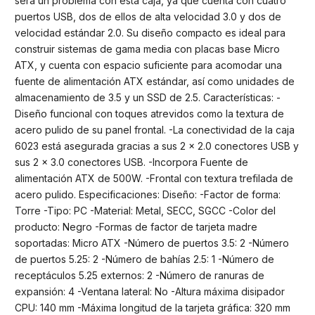
será un problema con esta caja, ya que cuenta con cuatro
puertos USB, dos de ellos de alta velocidad 3.0 y dos de
velocidad estándar 2.0. Su diseño compacto es ideal para
construir sistemas de gama media con placas base Micro
ATX, y cuenta con espacio suficiente para acomodar una
fuente de alimentación ATX estándar, así como unidades de
almacenamiento de 3.5 y un SSD de 2.5. Características: -
Diseño funcional con toques atrevidos como la textura de
acero pulido de su panel frontal. -La conectividad de la caja
6023 está asegurada gracias a sus 2 x 2.0 conectores USB y
sus 2 x 3.0 conectores USB. -Incorpora Fuente de
alimentación ATX de 500W. -Frontal con textura trefilada de
acero pulido. Especificaciones: Diseño: -Factor de forma:
Torre -Tipo: PC -Material: Metal, SECC, SGCC -Color del
producto: Negro -Formas de factor de tarjeta madre
soportadas: Micro ATX -Número de puertos 3.5: 2 -Número
de puertos 5.25: 2 -Número de bahías 2.5: 1 -Número de
receptáculos 5.25 externos: 2 -Número de ranuras de
expansión: 4 -Ventana lateral: No -Altura máxima disipador
CPU: 140 mm -Máxima longitud de la tarjeta gráfica: 320 mm