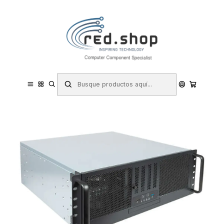
Contacta con nosotros por WhatsApp Business en el 717171365
Haga Click Aqui
Inicio
Informática
Componentes e Integración
Cajas y Torres
Unykach UK4329 Caja Rack 4U 19" - Tamaños de Disco Soportados
3.5", 2.5" - Bahia ODD - Filtro Antipolvo - USB-A 3.2, USB-C - Color
Negro