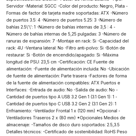
Servidor -Material: SGCC -Color del producto: Negro, Plata -
Formas de factor de tarjeta madre soportadas: ATX -Número
de puertos 3.5: 4 -Número de puertos 5.25: 3 -Número de
bahías 2.5\'\': 1 -Número de bahías internas de 3,5 : 4 -
Número de bahías internas de 5,25 pulgadas: 3 -Número de
ranuras de expansión: 7 -Montaje en rack: Si -Capacidad del
rack: 4U -Ventana lateral: No -Filtro anti-polvo: Si -Botón de
restaurar: Si -Botón de encendido/apagado: Si -Máxima
longitud de PSU: 23,5 cm -Certificación: CE Fuente de
alimentación: -Fuente de alimentación incluida: No -Ubicación
de fuente de alimentación: Parte trasera -Factores de forma
de la fuente de alimentación compatibles: ATX Puertos e
Interfaces: -Entrada de audio: No -Salida de audio: No -
Cantidad de puertos tipo A USB 3.2 Gen 1 (3.1 Gen 1): 1 -
Cantidad de puertos tipo C USB 3.2 Gen 2 (3.1 Gen 2): 1
Enfriamiento: -Ventilador Frontal 1 x (120 mm) *Opcional -
Ventiladores Traseros 2 x (80 mm) *Opcionales Medios de
almacenaje: -Tamaños de disco duro soportados: 2.5,3.5
Detalles técnicos: -Certificado de sostenibilidad: RoHS Peso