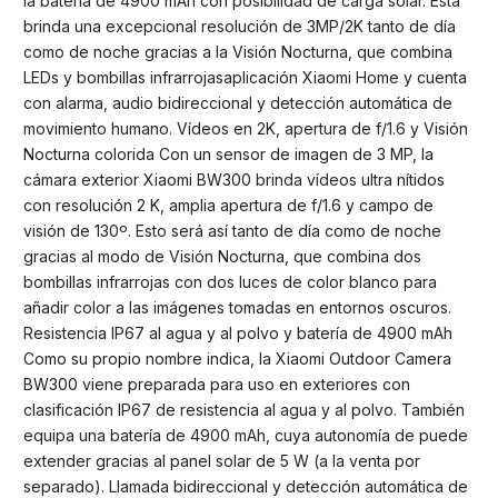
la batería de 4900 mAh con posibilidad de carga solar. Esta
brinda una excepcional resolución de 3MP/2K tanto de día
como de noche gracias a la Visión Nocturna, que combina
LEDs y bombillas infrarrojasaplicación Xiaomi Home y cuenta
con alarma, audio bidireccional y detección automática de
movimiento humano. Vídeos en 2K, apertura de f/1.6 y Visión
Nocturna colorida Con un sensor de imagen de 3 MP, la
cámara exterior Xiaomi BW300 brinda vídeos ultra nítidos
con resolución 2 K, amplia apertura de f/1.6 y campo de
visión de 130º. Esto será así tanto de día como de noche
gracias al modo de Visión Nocturna, que combina dos
bombillas infrarrojas con dos luces de color blanco para
añadir color a las imágenes tomadas en entornos oscuros.
Resistencia IP67 al agua y al polvo y batería de 4900 mAh
Como su propio nombre indica, la Xiaomi Outdoor Camera
BW300 viene preparada para uso en exteriores con
clasificación IP67 de resistencia al agua y al polvo. También
equipa una batería de 4900 mAh, cuya autonomía de puede
extender gracias al panel solar de 5 W (a la venta por
separado). Llamada bidireccional y detección automática de