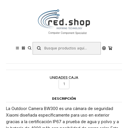
Contacta con nosotros por WhatsApp Business en el 717171365
Haga Click Aqui
Inicio
Hogar y Electrodomésticos
Seguridad y Videovigilancia
Cámaras IP y Videovigilancia
Xiaomi Outdoor Camera BW300 Camara Vigilancia para Exterior 2K
- Campo de Vision de 130º - Deteccion de Movimiento Humano -
Vision Nocturna a Color -
UNIDADES CAJA
1
DESCRIPCIÓN
La Outdoor Camera BW300 es una cámara de seguridad
Xiaomi diseñada específicamente para uso en exterior
gracias a la certificación IP67 a prueba de agua y polvo y a