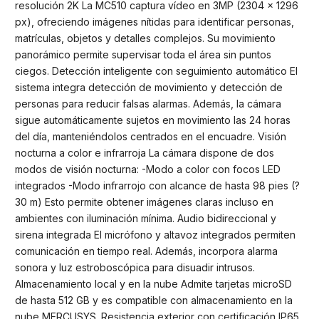
resolución 2K La MC510 captura vídeo en 3MP (2304 × 1296
px), ofreciendo imágenes nítidas para identificar personas,
matrículas, objetos y detalles complejos. Su movimiento
panorámico permite supervisar toda el área sin puntos
ciegos. Detección inteligente con seguimiento automático El
sistema integra detección de movimiento y detección de
personas para reducir falsas alarmas. Además, la cámara
sigue automáticamente sujetos en movimiento las 24 horas
del día, manteniéndolos centrados en el encuadre. Visión
nocturna a color e infrarroja La cámara dispone de dos
modos de visión nocturna: -Modo a color con focos LED
integrados -Modo infrarrojo con alcance de hasta 98 pies (?
30 m) Esto permite obtener imágenes claras incluso en
ambientes con iluminación mínima. Audio bidireccional y
sirena integrada El micrófono y altavoz integrados permiten
comunicación en tiempo real. Además, incorpora alarma
sonora y luz estroboscópica para disuadir intrusos.
Almacenamiento local y en la nube Admite tarjetas microSD
de hasta 512 GB y es compatible con almacenamiento en la
nube MERCUSYS. Resistencia exterior con certificación IP65