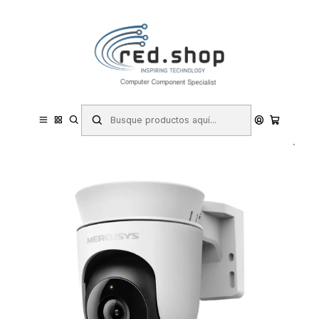
Contacta con nosotros por WhatsApp Business en el 717171365
Haga Click Aqui
Inicio
Hogar y Electrodomésticos
Seguridad y Videovigilancia
Cámaras IP y Videovigilancia
Mercusys MC510 Camara WiFi Exterior 2K QHD - Vision Nocturna A
Color - Movimiento 360 Grados - Deteccion Inteligente - Color
Blanco