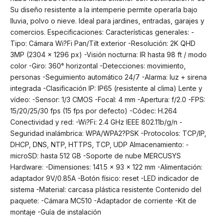
Su diseño resistente a la intemperie permite operarla bajo
lluvia, polvo o nieve. Ideal para jardines, entradas, garajes y
comercios. Especificaciones: Características generales: -
Tipo: Cámara Wi?Fi Pan/Tilt exterior -Resolución: 2K QHD
3MP (2304 × 1296 px) -Visión nocturna: IR hasta 98 ft / modo
color -Giro: 360° horizontal -Detecciones: movimiento,
personas -Seguimiento automático 24/7 -Alarma: luz + sirena
integrada -Clasificación IP: IP65 (resistente al clima) Lente y
vídeo: -Sensor: 1/3 CMOS -Focal: 4 mm -Apertura: f/2.0 -FPS:
15/20/25/30 fps (15 fps por defecto) -Códec: H.264
Conectividad y red: -Wi?Fi: 2.4 GHz IEEE 802.11b/g/n -
Seguridad inalámbrica: WPA/WPA2?PSK -Protocolos: TCP/IP,
DHCP, DNS, NTP, HTTPS, TCP, UDP Almacenamiento: -
microSD: hasta 512 GB -Soporte de nube MERCUSYS
Hardware: -Dimensiones: 141.5 × 93 × 122 mm -Alimentación:
adaptador 9V/0.85A -Botón físico: reset -LED indicador de
sistema -Material: carcasa plástica resistente Contenido del
paquete: -Cámara MC510 -Adaptador de corriente -Kit de
montaje -Guía de instalación