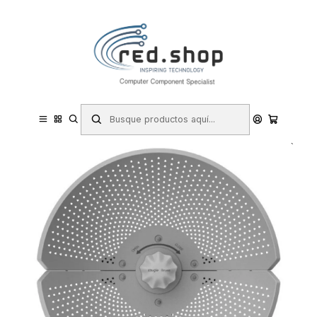
Contacta con nosotros por WhatsApp Business en el 717171365
Haga Click Aqui
Inicio
Informática
Redes y Conectividad
Repetidores y Amplificadores de Red
Ruijie RG-AirMetro460G Puente Inalambrico - Velocidad hasta
867Mbps - Proteccion IP65 - Ganancia hasta 23dBi - Ethernet -
Empareja hasta 32 Equipos -