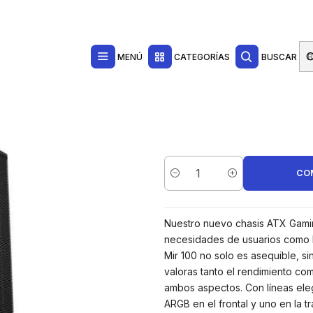
Contacta con nosotros por WhatsApp Business en el 717171365
Haga Click Aq
Templado - USB-A 2.0, 3.0 y Audio - 4 Ventiladores 120mm ARGB Instalados
MENÚ
CATEGORÍAS
BUSCAR
CO
Cantidad
Nuestro nuevo chasis ATX Gamin
necesidades de usuarios como l
Mir 100 no solo es asequible, s
valoras tanto el rendimiento com
ambos aspectos. Con líneas eleg
ARGB en el frontal y uno en la t