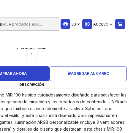
ui
 - Soporta
ES
ACCESO
UNIDADES CAJA
1
MPRAR AHORA
AGREGAR AL CARRO
DESCRIPCIÓN
g MIR 100 ha sido cuidadosamente diseñado para satisfacer las
os gamers de iniciación y los creadores de contenido. UNYkach
ino que también es increíblemente atractivo. Sabemos que
o el estilo, y este chasis está diseñado para impresionar en
antes, iluminación ARGB personalizable (incluye 3 ventiladores
rasera) y detalles de diseño que destacan, este chasis MIR 100