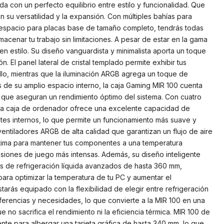
a con un perfecto equilibrio entre estilo y funcionalidad. Que
 su versatilidad y la expansión. Con múltiples bahías para
espacio para placas base de tamaño completo, tendrás todas
lmacenar tu trabajo sin limitaciones. A pesar de estar en la gama
en estilo. Su diseño vanguardista y minimalista aporta un toque
ón. El panel lateral de cristal templado permite exhibir tus
lo, mientras que la iluminación ARGB agrega un toque de
 de su amplio espacio interno, la caja Gaming MIR 100 cuenta
s que aseguran un rendimiento óptimo del sistema. Con cuatro
sta caja de ordenador ofrece una excelente capacidad de
es internos, lo que permite un funcionamiento más suave y
ventiladores ARGB de alta calidad que garantizan un flujo de aire
ptima para mantener tus componentes a una temperatura
siones de juego más intensas. Además, su diseño inteligente
mas de refrigeración líquida avanzados de hasta 360 mm,
ra optimizar la temperatura de tu PC y aumentar el
tarás equipado con la flexibilidad de elegir entre refrigeración
eferencias y necesidades, lo que convierte a la MIR 100 en una
 no sacrifica el rendimiento ni la eficiencia térmica. MIR 100 de
te para albergar una tarjeta gráfica de hasta 340 mm, lo que