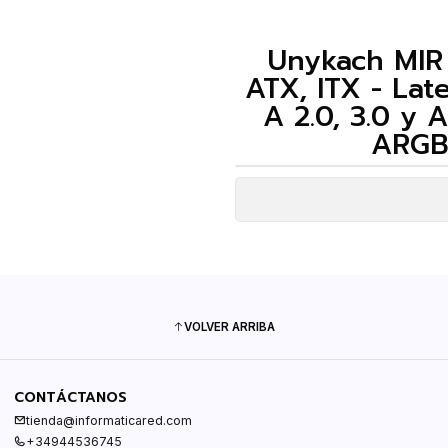
Unykach MIR
ATX, ITX - Lat
A 2.0, 3.0 y
ARGB 
VOLVER ARRIBA
CONTÁCTANOS
tienda@informaticared.com
+34944536745