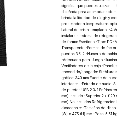
significa que puedes utilizar la
diseñada para acomodar sistema
brinda la libertad de elegir y m
procesador a temperaturas óptima
Lateral de cristal templado. -4 
instalar un sistema de refrigera
de forma: Escritorio -Tipo: PC -
Transparente -Formas de factor
puertos 3.5: 2 -Número de bahías
-Adecuado para: Juego -Iluminaci
Ventiladores de la caja -Panel(es
encendido/apagado: Si -Altura m
gráfica: 340 mm Fuente de alime
Interfaces: -Entrada de audio: S
de puertos USB 2.0: 1 Enfriamient
mm) Incluido -Superior 2 x (120 
mm) No Incluidos Refrigeracion 
almacenaje: -Tamaños de disco d
(W) x 475 (H) mm -Peso: 5,51 k