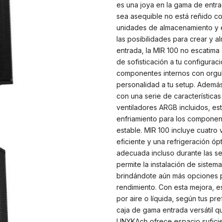
es una joya en la gama de entrad
sea asequible no está reñido con
unidades de almacenamiento y 
las posibilidades para crear y a
entrada, la MIR 100 no escatima 
de sofisticación a tu configuraci
componentes internos con orgul
personalidad a tu setup. Además
con una serie de característica
ventiladores ARGB incluidos, e
enfriamiento para los component
estable. MIR 100 incluye cuatro 
eficiente y una refrigeración ó
adecuada incluso durante las se
permite la instalación de siste
brindándote aún más opciones pa
rendimiento. Con esta mejora, es
por aire o líquida, según tus pr
caja de gama entrada versátil que
UNYKAch ofrece espacio suficien