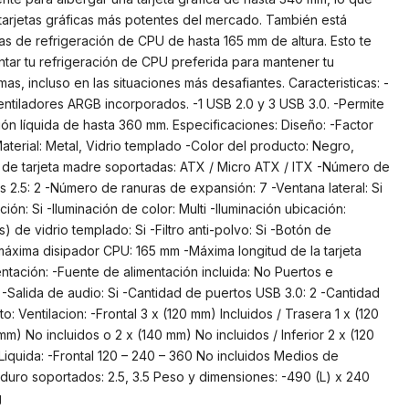
s tarjetas gráficas más potentes del mercado. También está
s de refrigeración de CPU de hasta 165 mm de altura. Esto te
ontar tu refrigeración de CPU preferida para mantener tu
s, incluso en las situaciones más desafiantes. Caracteristicas: -
Ventiladores ARGB incorporados. -1 USB 2.0 y 3 USB 3.0. -Permite
ción líquida de hasta 360 mm. Especificaciones: Diseño: -Factor
Material: Metal, Vidrio templado -Color del producto: Negro,
 de tarjeta madre soportadas: ATX / Micro ATX / ITX -Número de
 2.5: 2 -Número de ranuras de expansión: 7 -Ventana lateral: Si
ón: Si -Iluminación de color: Multi -Iluminación ubicación:
) de vidrio templado: Si -Filtro anti-polvo: Si -Botón de
áxima disipador CPU: 165 mm -Máxima longitud de la tarjeta
ntación: -Fuente de alimentación incluida: No Puertos e
i -Salida de audio: Si -Cantidad de puertos USB 3.0: 2 -Cantidad
o: Ventilacion: -Frontal 3 x (120 mm) Incluidos / Trasera 1 x (120
mm) No incluidos o 2 x (140 mm) No incluidos / Inferior 2 x (120
Liquida: -Frontal 120 – 240 – 360 No incluidos Medios de
uro soportados: 2.5, 3.5 Peso y dimensiones: -490 (L) x 240
g