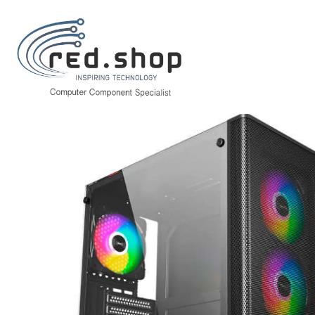
Inicio
Informática
Componentes e Integración
Cajas y Torres
Unykach MIR 100 Caja Gaming ATX, Micro ATX, ITX - Lateral de Vidrio 