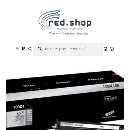
Contacta con nosotros por WhatsApp Business en el 717171365
Haga Click Aqui
Inicio
Consumibles.
Lexmark
Toner (Laser)
Lexmark CS310/CS410/CS510/CX310/CX410/CX510 Negro
Revelador Original - 70C0D10/700D1