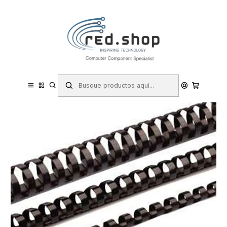
Contacta con nosotros por WhatsApp Business en el 717171365
Haga Click Aqui
Inicio
Papelería y Material de oficina
Máquinas de oficina
Máquinas y accesorios de encuadernación
Canutillos
Fellowes Pack de 50 Canutillos de Plastico 45mm - Hasta 410 Hojas
- Facil de Utilizar y Flexible - Alta Calidad - Color Negro