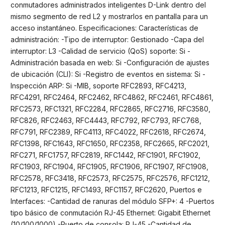
conmutadores administrados inteligentes D-Link dentro del
mismo segmento de red L2 y mostrarlos en pantalla para un
acceso instantáneo. Especificaciones: Características de
administración: -Tipo de interruptor: Gestionado -Capa del
interruptor: L3 -Calidad de servicio (QoS) soporte: Si -
Administración basada en web: Si -Configuración de ajustes
de ubicación (CLI): Si -Registro de eventos en sistema: Si -
Inspección ARP: Si -MIB, soporte RFC2893, RFC4213,
RFC4291, RFC2464, RFC2462, RFC4862, RFC2461, RFC4861,
RFC2573, RFC1321, RFC2284, RFC2865, RFC2716, RFC3580,
RFC826, RFC2463, RFC4443, RFC792, RFC793, RFC768,
RFC791, RFC2389, RFC4113, RFC4022, RFC2618, RFC2674,
RFC1398, RFC1643, RFC1650, RFC2358, RFC2665, RFC2021,
RFC271, RFC1757, RFC2819, RFC1442, RFC1901, RFC1902,
RFC1903, RFC1904, RFC1905, RFC1906, RFC1907, RFC1908,
RFC2578, RFC3418, RFC2573, RFC2575, RFC2576, RFC1212,
RFC1213, RFC1215, RFC1493, RFC1157, RFC2620, Puertos e
Interfaces: -Cantidad de ranuras del módulo SFP+: 4 -Puertos
tipo básico de conmutación RJ-45 Ethernet: Gigabit Ethernet
(10/100/1000) -Puerto de consola: RJ-45 -Cantidad de