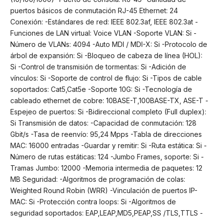
puertos básicos de conmutación RJ-45 Ethernet: 24
Conexión: -Estándares de red: IEEE 802.3af, IEEE 802.3at -
Funciones de LAN virtual: Voice VLAN -Soporte VLAN: Si -
Número de VLANs: 4094 -Auto MDI / MDI-X: Si -Protocolo de
árbol de expansión: Si -Bloqueo de cabeza de línea (HOL):
Si -Control de transmisión de tormentas: Si -Adición de
vínculos: Si -Soporte de control de flujo: Si -Tipos de cable
soportados: Cat5,Cat5e -Soporte 10G: Si -Tecnología de
cableado ethernet de cobre: 10BASE-T,100BASE-TX, ASE-T -
Espejeo de puertos: Si -Bidireccional completo (Full duplex):
Si Transmisión de datos: -Capacidad de conmutación: 128
Gbit/s -Tasa de reenvío: 95,24 Mpps -Tabla de direcciones
MAC: 16000 entradas -Guardar y remitir: Si -Ruta estática: Si -
Número de rutas estáticas: 124 -Jumbo Frames, soporte: Si -
Tramas Jumbo: 12000 -Memoria intermedia de paquetes: 12
MB Seguridad: -Algoritmos de programación de colas:
Weighted Round Robin (WRR) -Vinculación de puertos IP-
MAC: Si -Protección contra loops: Si -Algoritmos de
seguridad soportados: EAP,LEAP,MD5,PEAP,SS /TLS,TTLS -