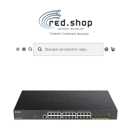
Contacta con nosotros por WhatsApp Business en el 717171365
Haga Click Aqui
Inicio
Informática
Redes y Conectividad
Switchs
D-Link Switch Semigestionable 24 Puertos Gigabit PoE 370W + 4
Puertos 10G SFP+