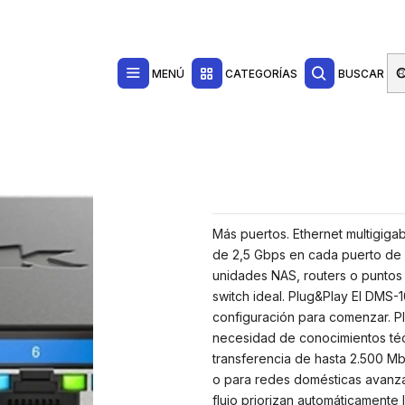
Contacta con nosotros por WhatsApp Business en el 717171365
Haga Click Aq
uertos Multigigabit 2.5G No Gestionado - Switching 40 Gbps - Chasis Metal
MENÚ
CATEGORÍAS
BUSCAR
Más puertos. Ethernet multigigab
de 2,5 Gbps en cada puerto de 
unidades NAS, routers o puntos 
switch ideal. Plug&Play El DMS
configuración para comenzar. Plu
necesidad de conocimientos técn
transferencia de hasta 2.500 M
o para redes domésticas avanzad
flujo priorizan automáticamente 