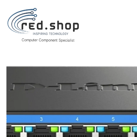
Inicio
Informática
Redes y Conectividad
Switchs
D-Link Switch 8 P