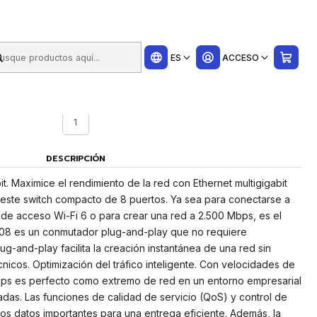
ui
ico
ES
ACCESO
UNIDADES CAJA
1
DESCRIPCIÓN
it. Maximice el rendimiento de la red con Ethernet multigigabit
este switch compacto de 8 puertos. Ya sea para conectarse a
de acceso Wi-Fi 6 o para crear una red a 2.500 Mbps, es el
-108 es un conmutador plug-and-play que no requiere
g-and-play facilita la creación instantánea de una red sin
icos. Optimización del tráfico inteligente. Con velocidades de
bps es perfecto como extremo de red en un entorno empresarial
as. Las funciones de calidad de servicio (QoS) y control de
los datos importantes para una entrega eficiente. Además, la