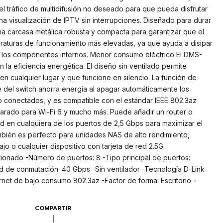
 tráfico de multidifusión no deseado para que pueda disfrutar
na visualización de IPTV sin interrupciones. Diseñado para durar
una carcasa metálica robusta y compacta para garantizar que el
aturas de funcionamiento más elevadas, ya que ayuda a disipar
 en los componentes internos. Menor consumo eléctrico El DMS-
la eficiencia energética. El diseño sin ventilado permite
en cualquier lugar y que funcione en silencio. La función de
 del switch ahorra energía al apagar automáticamente los
o conectados, y es compatible con el estándar IEEE 802.3az
arado para Wi-Fi 6 y mucho más. Puede añadir un router o
d en cualquiera de los puertos de 2,5 Gbps para maximizar el
mbién es perfecto para unidades NAS de alto rendimiento,
o o cualquier dispositivo con tarjeta de red 2.5G.
tionado -Número de puertos: 8 -Tipo principal de puertos:
 de conmutación: 40 Gbps -Sin ventilador -Tecnología D-Link
net de bajo consumo 802.3az -Factor de forma: Escritorio -
COMPARTIR
|