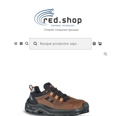
Contacta con nosotros por WhatsApp Business en el 717171365
Haga Click Aqui
Inicio
Hogar y Electrodomésticos
Bricolaje
Prevención y Seguridad
Ropa de Trabajo
Calzado de Seguridad
Zapatos de Seguridad
Upower Provoke S Calzado de Seguridad - Talla 46 - Empeine Piel
Pull-Up Engrasado, Hidrofugos, Puntal Composite, Antiperforacion,
Antideslizantes, Sue