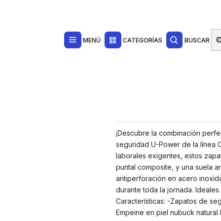
Contacta con nosotros por WhatsApp Business en el 717171365
Haga Click Aq
Ropa de Trabajo
Calzado de Seguridad
Botas de Seguridad
ugo, Puntal Composite, Antiperforacion Acero Inoxidable, Suela Antidesliza
MENÚ
CATEGORÍAS
BUSCAR
¡Descubre la combinación perfe
seguridad U-Power de la línea 
laborales exigentes, estos zapa
puntal composite, y una suela an
antiperforación en acero inoxid
durante toda la jornada. Ideales 
Características: -Zapatos de se
Empeine en piel nubuck natural 