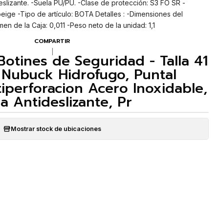
deslizante. -Suela PU/PU. -Clase de protección: S3 FO SR -
ige -Tipo de artículo: BOTA Detalles : -Dimensiones del
en de la Caja: 0,011 -Peso neto de la unidad: 1,1
COMPARTIR
|
Botines de Seguridad - Talla 41
 Nubuck Hidrofugo, Puntal
iperforacion Acero Inoxidable,
a Antideslizante, Pr
Mostrar stock de ubicaciones