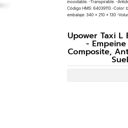
inoxidable. -Transpirable. -Anti
Código HMS: 64039113 -Color: be
embalaje: 340 x 210 x 130 -Volum
Upower Taxi L 
- Empeine
Composite, Ant
Suel