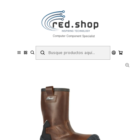
Contacta con nosotros por WhatsApp Business en el 717171365
Haga Click Aqui
Inicio
Hogar y Electrodomésticos
Bricolaje
Prevención y Seguridad
Ropa de Trabajo
Calzado de Seguridad
Botas de Seguridad
Upower Alaska UK S Calzado de Seguridad Botines - Talla 38 -
Empeine Piel Pull-Up Hidrofugo, Forro Lana Ecologica, Puntera
AirToe Composite, Antiperfo