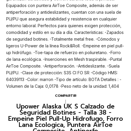
Equipados con puntera AirToe Composite, además de ser
antiperforación y antideslizantes, cuentan con una suela de
PU/PU que asegura estabilidad y resistencia en cualquier
entorno laboral. Perfectos para quienes exigen protección,
comodidad y estilo en su día a día. Características: -Zapados
de seguridad botines. -Totalmente metal free. -Cómodos y
ligeros U-Power de la línea Rock&Roll. -Empeine en piel pull-
up hidrófugo. -Toe-tapa de refuerzo en poliuretano. -Forro
de lana ecológica. -Inserciones en Mesh traspirable. -Puntal
AirToe Composite. -Antiperforación. -Antideslizante. -Suela
PU/PU. -Clase de protección: S3S CI FO SR -Código HMS:
64039113 -Color: marron -Tipo de artículo: BOTA Detalles : -
Volumen de la Caja: 0,0178 -Peso neto de la unidad: 1,404
COMPARTIR
|
Upower Alaska UK S Calzado de
Seguridad Botines - Talla 38 -
Empeine Piel Pull-Up Hidrofugo, Forro
Lana Ecologica, Puntera AirToe