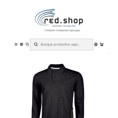
Contacta con nosotros por WhatsApp Business en el 717171365
Haga Click Aqui
Inicio
Hogar y Electrodomésticos
Bricolaje
Prevención y Seguridad
Ropa de Trabajo
Polos de Trabajo
Upower Live Polo de Manga Larga - Talla M - Algodon Pique, Corte
Ajustado, Bolsillo con Tachuela Barra Roja, Cinta Reflex, Proteccion
DPI1 - Color Neg