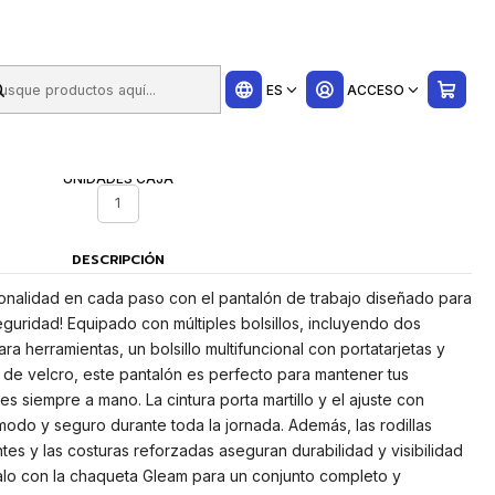
ui
Refo
ES
ACCESO
UNIDADES CAJA
1
DESCRIPCIÓN
onalidad en cada paso con el pantalón de trabajo diseñado para
eguridad! Equipado con múltiples bolsillos, incluyendo dos
ra herramientas, un bolsillo multifuncional con portatarjetas y
e de velcro, este pantalón es perfecto para mantener tus
s siempre a mano. La cintura porta martillo y el ajuste con
modo y seguro durante toda la jornada. Además, las rodillas
ntes y las costuras reforzadas aseguran durabilidad y visibilidad
alo con la chaqueta Gleam para un conjunto completo y