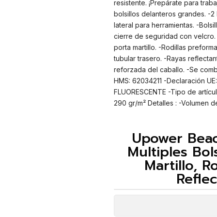
resistente. ¡Prepárate para traba
bolsillos delanteros grandes. -2 
lateral para herramientas. -Bolsil
cierre de seguridad con velcro.
porta martillo. -Rodillas prefor
tubular trasero. -Rayas reflectan
reforzada del caballo. -Se comb
HMS: 62034211 -Declaración UE: 
FLUORESCENTE -Tipo de artícu
290 gr/m² Detalles : -Volumen de
Upower Beac
Multiples Bols
Martillo, R
Refle