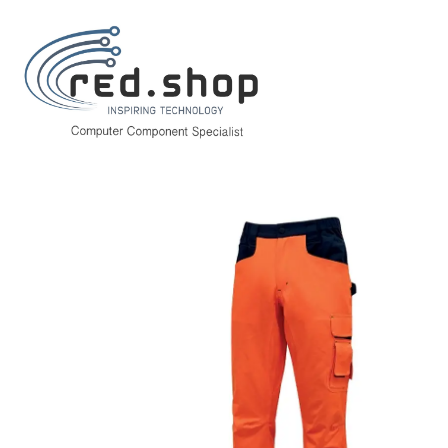
Inicio
Hogar y Electrodomésticos
Bricolaje
Prevención y Seguridad
Upower Beacon Pantalon de Trabajo con Multiples Bolsillos - Talla M - C