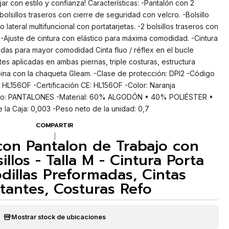
jar con estilo y confianza! Características: -Pantalón con 2
bolsillos traseros con cierre de seguridad con velcro. -Bolsillo
lo lateral multifuncional con portatarjetas. -2 bolsillos traseros con
 -Ajuste de cintura con elástico para máxima comodidad. -Cintura
madas para mayor comodidad Cinta fluo / réflex en el bucle
tes aplicadas en ambas piernas, triple costuras, estructura
ina con la chaqueta Gleam. -Clase de protección: DPI2 -Código
HL156OF -Certificación CE: HL156OF -Color: Naranja
lo: PANTALONES -Material: 60% ALGODÓN • 40% POLIÉSTER •
 la Caja: 0,003 -Peso neto de la unidad: 0,7
COMPARTIR
|
on Pantalon de Trabajo con
illos - Talla M - Cintura Porta
odillas Preformadas, Cintas
ctantes, Costuras Refo
Mostrar stock de ubicaciones