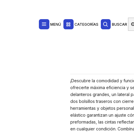
Contacta con nosotros por WhatsApp Business en el 717171365
Haga Click Aq
Ropa de Trabajo
Pantalones de Trabajo
intura Porta Martillo, Rodillas Preformadas, Cintas Reflectantes, Costuras 
MENÚ
CATEGORÍAS
BUSCAR
¡Descubre la comodidad y funci
ofrecerte máxima eficiencia y s
delanteros grandes, un lateral pa
dos bolsillos traseros con cierr
herramientas y objetos personale
elástico garantizan un ajuste có
preformadas, las cintas reflecta
en cualquier condición. Combín