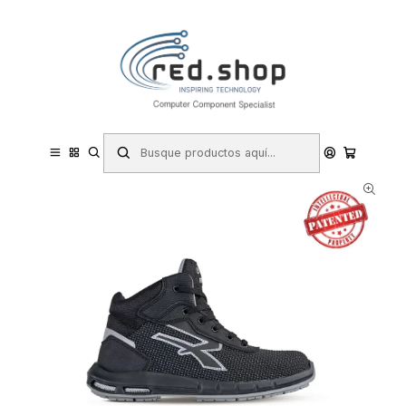
Contacta con nosotros por WhatsApp Business en el 717171365
Haga Click Aqui
Inicio
Hogar y Electrodomésticos
Bricolaje
Prevención y Seguridad
Ropa de Trabajo
Calzado de Seguridad
Botas de Seguridad
Upower Velar Plus S ESD Calzado de Seguridad - Talla 46 - Puntera
AirToe Aluminium, Antipinchazos, Alta Resistencia a la Abrasion,
Suela PU/PU High Re