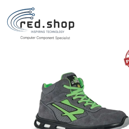
Inicio
Hogar y Electrodomésticos
Bricolaje
Prevención y Seguridad
Upower Ramas S ESD Calzado de Seguridad Altos - Talla 36 - Ligeros y