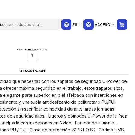
ui
R - Color
ES
ACCESO
UNIDADES CAJA
1
DESCRIPCIÓN
odidad que necesitas con los zapatos de seguridad U-Power de
a ofrecer máxima seguridad en el trabajo, estos zapatos altos,
 elegante parte superior en piel afelpada con inserciones en
esistente y una suela antideslizante de poliuretano PU/PU.
tección sin sacrificar comodidad durante largas jornadas
patos de seguridad altos. -Ligeros y cómodos U-Power de la línea
l afelpada con inserciones en Nylon. -Puntera de aluminio. -
retano PU / PU. -Clase de protección: S1PS FO SR -Código HMS: