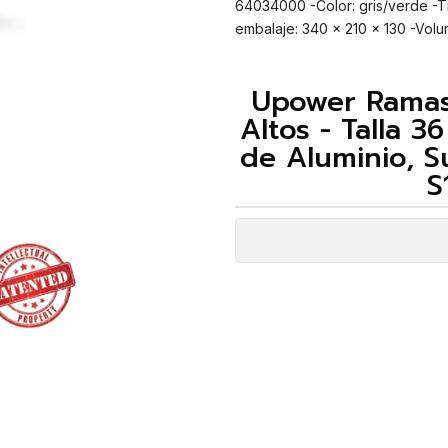
64034000 -Color: gris/verde -Ti
embalaje: 340 x 210 x 130 -Volum
Upower Ramas
Altos - Talla 
de Aluminio, S
S