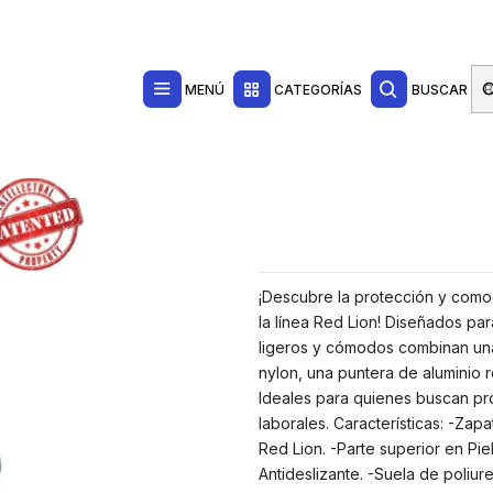
Contacta con nosotros por WhatsApp Business en el 717171365
Haga Click Aq
Ropa de Trabajo
Calzado de Seguridad
Botas de Seguridad
 Comodos, Puntera de Aluminio, Suela Antideslizante, Proteccion S1PS FO S
MENÚ
CATEGORÍAS
BUSCAR
¡Descubre la protección y com
la línea Red Lion! Diseñados par
ligeros y cómodos combinan una
nylon, una puntera de aluminio r
Ideales para quienes buscan pro
laborales. Características: -Za
Red Lion. -Parte superior en Pie
Antideslizante. -Suela de poliu