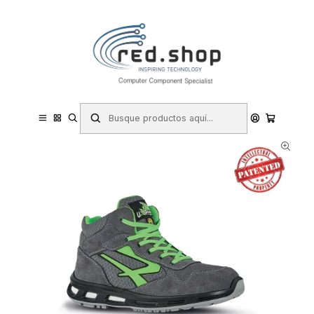
Contacta con nosotros por WhatsApp Business en el 717171365
Haga Click Aqui
Inicio
Hogar y Electrodomésticos
Bricolaje
Prevención y Seguridad
Ropa de Trabajo
Calzado de Seguridad
Botas de Seguridad
Upower Ramas S ESD Calzado de Seguridad Altos - Talla 40 -
Ligeros y Comodos, Puntera de Aluminio, Antideslizante, Suela de
Poliuretano, Proteccion S1