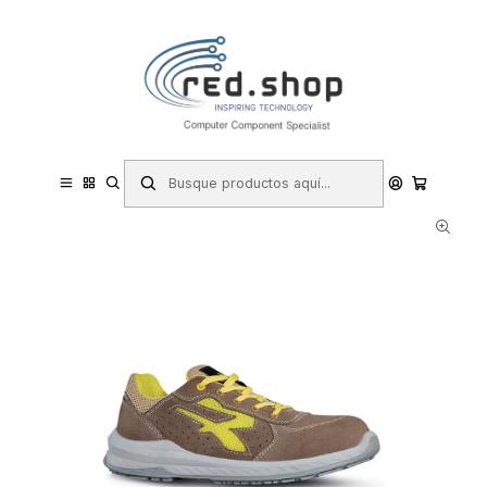
Contacta con nosotros por WhatsApp Business en el 717171365
Haga Click Aqui
Inicio
Hogar y Electrodomésticos
Bricolaje
Prevención y Seguridad
Ropa de Trabajo
Calzado de Seguridad
Zapatos de Seguridad
Upower Reflex S ESD Calzado de Seguridad Ligero - Talla 44 -
Gamuza Perforada, Puntera Compuesta, Antiperforacion Textil,
Suela Antideslizante, Planti