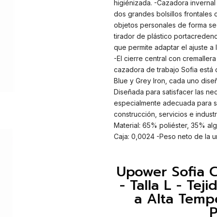
higiénizada. -Cazadora invernal 
dos grandes bolsillos frontales 
objetos personales de forma seg
tirador de plástico portacreden
que permite adaptar el ajuste a
-El cierre central con cremaller
cazadora de trabajo Sofia está 
Blue y Grey Iron, cada uno diseñ
Diseñada para satisfacer las ne
especialmente adecuada para se
construcción, servicios e indus
Material: 65% poliéster, 35% alg
Caja: 0,0024 -Peso neto de la u
Upower Sofia C
- Talla L - Tej
a Alta Tempe
P