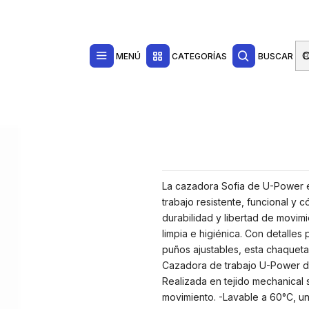
Contacta con nosotros por WhatsApp Business en el 717171365
Haga Click Aq
Ropa de Trabajo
Cazadoras y Chaquetas de Trabajo
cal Stretch, Lavable a Alta Temperatura, Bolsillos con Cierre, Puños Ajusta
MENÚ
CATEGORÍAS
BUSCAR
La cazadora Sofia de U-Power e
trabajo resistente, funcional y 
durabilidad y libertad de movim
limpia e higiénica. Con detalles 
puños ajustables, esta chaqueta 
Cazadora de trabajo U-Power dis
Realizada en tejido mechanical 
movimiento. -Lavable a 60°C, un