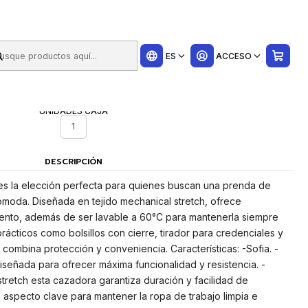
ui
bles,
ES
ACCESO
UNIDADES CAJA
1
DESCRIPCIÓN
s la elección perfecta para quienes buscan una prenda de
cómoda. Diseñada en tejido mechanical stretch, ofrece
iento, además de ser lavable a 60°C para mantenerla siempre
prácticos como bolsillos con cierre, tirador para credenciales y
combina protección y conveniencia. Características: -Sofia. -
eñada para ofrecer máxima funcionalidad y resistencia. -
stretch esta cazadora garantiza duración y facilidad de
 aspecto clave para mantener la ropa de trabajo limpia e