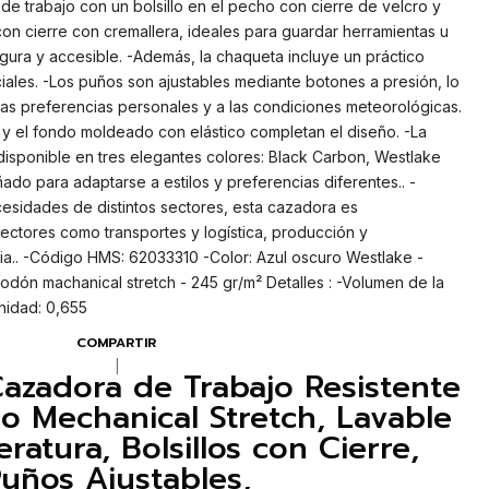
de trabajo con un bolsillo en el pecho con cierre de velcro y
con cierre con cremallera, ideales para guardar herramientas u
ura y accesible. -Además, la chaqueta incluye un práctico
ciales. -Los puños son ajustables mediante botones a presión, lo
 las preferencias personales y a las condiciones meteorológicas.
a y el fondo moldeado con elástico completan el diseño. -La
disponible en tres elegantes colores: Black Carbon, Westlake
ado para adaptarse a estilos y preferencias diferentes.. -
cesidades de distintos sectores, esta cazadora es
ctores como transportes y logística, producción y
tria.. -Código HMS: 62033310 -Color: Azul oscuro Westlake -
odón machanical stretch - 245 gr/m² Detalles : -Volumen de la
nidad: 0,655
COMPARTIR
|
azadora de Trabajo Resistente
ido Mechanical Stretch, Lavable
ratura, Bolsillos con Cierre,
uños Ajustables,