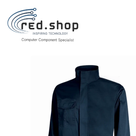
Inicio
Hogar y Electrodomésticos
Bricolaje
Prevención y Seguridad
Upower Sofia Cazadora de Trabajo Resistente - Talla L - Tejido Mechani