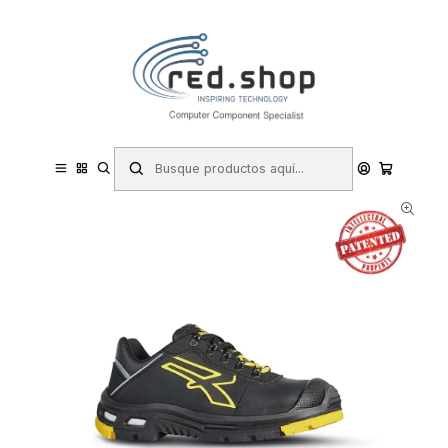
Contacta con nosotros por WhatsApp Business en el 717171365
Haga Click Aqui
Inicio
Hogar y Electrodomésticos
Bricolaje
Prevención y Seguridad
Ropa de Trabajo
Calzado de Seguridad
Zapatos de Seguridad
Upower Dave S Calzado de Seguridad Bajo - Talla 42 - Suela
PU/Vibram Antideslizante, Puntera Aluminio AirToe, Sistema
Antiperforacion, Entresuela Infi