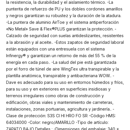
la resistencia, la durabilidad y el aislamiento térmico. -La
punterita de refuerzo de PU y los dobles cordones amarillos
y negros garantizan su robustez y la duración de la atadura.
-La puntera de aluminio AirToe y el sistema antiperforación
«No Metal» Save & Flex®PLUS garantizan la protección. -
Calzado de seguridad con suelas antideslizantes, resistentes
a la abrasión y al aceite.. -Estos zapatos de seguridad laboral
están equipados con una entresuela con el sistema
Infinergy® y garantizan un retorno de más del 55 % de la
energía en cada paso.. -La salud del pie está garantizada
por el forro de túnel de aire WingTex ultra transpirable y la
plantilla anatómica, transpirable y antibacteriana WOW.. -
Dave es adecuado para su uso en entornos húmedos y fríos,
para su uso y en exteriores en superficies insidiosas y
terrenos irregulares como obras de construcción y
edificación, obras viales y mantenimiento de carreteras,
instalaciones, zonas portuarias, agricultura y jardinería.. -
Clase de protección: S3S CI HI HRO FO SR -Código HMS:
64034000 -Color: negro/AMARILLO -Tipo de artículo:
ZAPATO BAJO Detalles : -Dimensiones del embalaje: 340 x