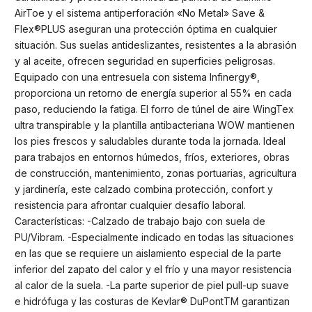
AirToe y el sistema antiperforación «No Metal» Save &
Flex®PLUS aseguran una protección óptima en cualquier
situación. Sus suelas antideslizantes, resistentes a la abrasión
y al aceite, ofrecen seguridad en superficies peligrosas.
Equipado con una entresuela con sistema Infinergy®,
proporciona un retorno de energía superior al 55% en cada
paso, reduciendo la fatiga. El forro de túnel de aire WingTex
ultra transpirable y la plantilla antibacteriana WOW mantienen
los pies frescos y saludables durante toda la jornada. Ideal
para trabajos en entornos húmedos, fríos, exteriores, obras
de construcción, mantenimiento, zonas portuarias, agricultura
y jardinería, este calzado combina protección, confort y
resistencia para afrontar cualquier desafío laboral.
Características: -Calzado de trabajo bajo con suela de
PU/Vibram. -Especialmente indicado en todas las situaciones
en las que se requiere un aislamiento especial de la parte
inferior del zapato del calor y el frío y una mayor resistencia
al calor de la suela. -La parte superior de piel pull-up suave
e hidrófuga y las costuras de Kevlar® DuPontTM garantizan