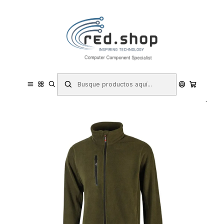
Contacta con nosotros por WhatsApp Business en el 717171365
Haga Click Aqui
Inicio
Hogar y Electrodomésticos
Bricolaje
Prevención y Seguridad
Ropa de Trabajo
Sudaderas de Trabajo
Upower Warm Chaqueta de Lana de Trabajo - Talla S - Cremallera
Interna, Diseño Resistente, Proteccion DPI1, Linea Enjoy, Material
100% Poliester - Col