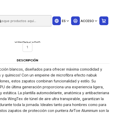
ui
Anatomic
ES
ACCESO
UNIDADES CAJA
1
DESCRIPCIÓN
cción blancos, diseñados para ofrecer máxima comodidad y
es y químicos! Con un empeine de microfibra efecto nabuk
dones, estos zapatos combinan funcionalidad y estilo. Su
PU de última generación proporciona una experiencia ligera,
 y estática. La plantilla automodelante, anatómica y antibacteriana
unda WingTex de túnel de aire ultra transpirable, garantizan la
 durante toda la jornada. Ideales tanto para hombres como para
 estos zapatos de protección con puntera AirToe Aluminium son la