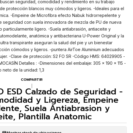
 buscan seguridad, comodidad y rendimiento en su trabajo
s de protección blancos muy cómodos y ligeros. -Ideales para el
uímica. -Empeine de Microfibra efecto Nabuk hidrorrepelente y
de seguridad con suela innovadora de mezcla de PU de nueva
particularmente ligero. -Suela antiabrasión, antiaceite y
a automodelante, anatómica y antibacteriana U-Power Original y la
ltra transpirante aseguran la salud del pie y un bienestar
cción cómodos y ligeros. -puntera AirToe Aluminium adecuados
ujer. -Clase de protección: S2 FO SR -Código HMS: 64029905 -
 MOCASÍN Detalles : -Dimensiones del embalaje: 305 x 190 x 115 -
 neto de la unidad: 1,3
COMPARTIR
|
 ESD Calzado de Seguridad -
omodidad y Ligereza, Empeine
ente, Suela Antiabrasion y
ite, Plantilla Anatomic
Mostrar stock de ubicaciones