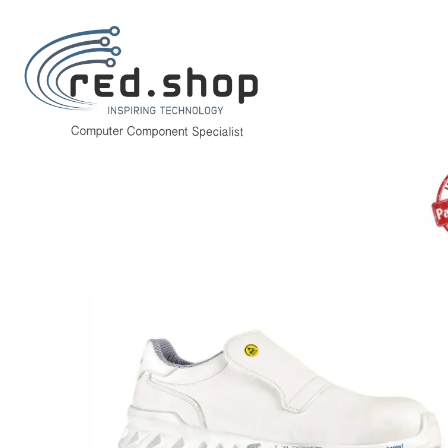
Inicio
Hogar y Electrodomésticos
Bricolaje
Prevención y Seguridad
Upower Liam O ESD Calzado de Seguridad - Talla 45 - Comodidad y Liger