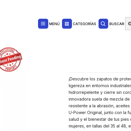
Contacta con nosotros por WhatsApp Business en el 717171365
Haga Click Aq
Ropa de Trabajo
Calzado de Seguridad
Zapatos de Seguridad
eza, Empeine Hidrorrepelente, Suela Antiabrasion y Antiaceite, Plantilla 
MENÚ
CATEGORÍAS
BUSCAR
¡Descubre los zapatos de prote
ligereza en entornos industrial
hidrorrepelente y cierre sin cor
innovadora suela de mezcla de 
resistente a la abrasión, aceites
U-Power Original, junto con la f
salud y el bienestar de tus pies
mujeres, en tallas del 35 al 48,