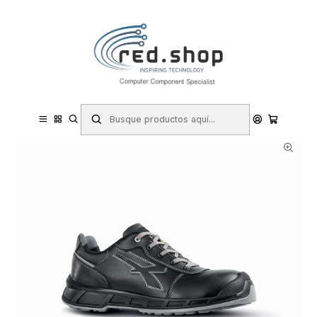
Contacta con nosotros por WhatsApp Business en el 717171365
Haga Click Aqui
Inicio
Hogar y Electrodomésticos
Bricolaje
Prevención y Seguridad
Ropa de Trabajo
Calzado de Seguridad
Zapatos de Seguridad
Upower Sinatra S ESD Calzado de Seguridad Impermeables - Talla
42 - Cuero Flor Hidrorrepelente, Suela Antideslizante, Antiabrasion,
Antiestatica, Sist