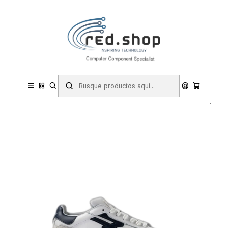
Contacta con nosotros por WhatsApp Business en el 717171365
Haga Click Aqui
Inicio
Hogar y Electrodomésticos
Bricolaje
Prevención y Seguridad
Ropa de Trabajo
Calzado de Seguridad
Zapatos de Seguridad
Upower Blair Calzado de Seguridad Bajo - Talla 42 - Proteccion OB
SR, Peso Ligero - Color Blanco