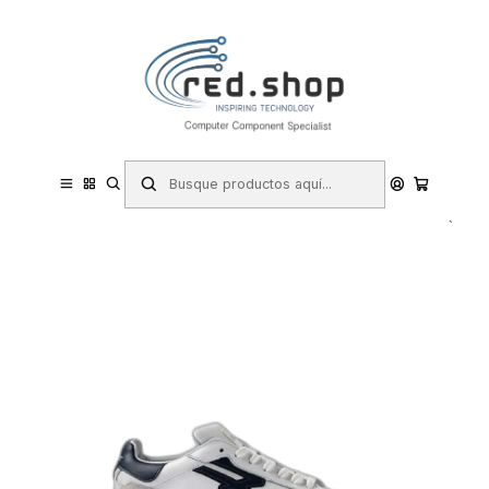
Contacta con nosotros por WhatsApp Business en el 717171365
Haga Click Aqui
Inicio
Hogar y Electrodomésticos
Bricolaje
Prevención y Seguridad
Ropa de Trabajo
Calzado de Seguridad
Zapatos de Seguridad
Upower Blair Calzado de Seguridad Bajo - Talla 48 - Proteccion OB
SR, Peso Ligero - Color Blanco