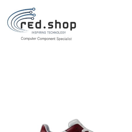
Inicio
Hogar y Electrodomésticos
Bricolaje
Prevención y Seguridad
Upower Scarlett Calzado de Seguridad Bajo - Talla 38 - Proteccion OB 