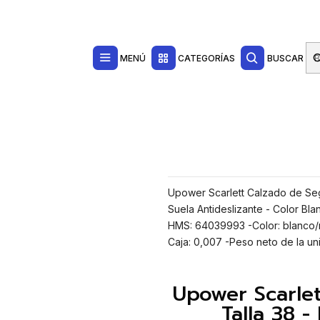
Contacta con nosotros por WhatsApp Business en el 717171365
Haga Click Aq
Ropa de Trabajo
Calzado de Seguridad
Zapatos de Seguridad
SR, Diseño Ergonomico, Suela Antideslizante - Color Blanco/Rojo
MENÚ
CATEGORÍAS
BUSCAR
Upower Scarlett Calzado de Seg
Suela Antideslizante - Color Bl
HMS: 64039993 -Color: blanco/r
Caja: 0,007 -Peso neto de la uni
Upower Scarlet
Talla 38 