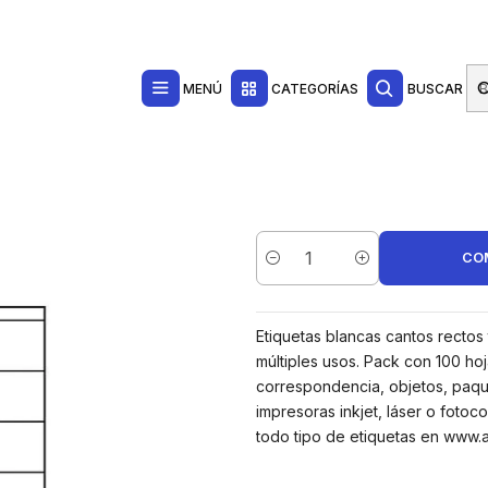
Contacta con nosotros por WhatsApp Business en el 717171365
Haga Click Aq
ultiusos
Multi3 Pack de 1.200 Etiquetas Blancas Cantos Rectos Tamaño 1
MENÚ
CATEGORÍAS
BUSCAR
CO
Cantidad
Etiquetas blancas cantos recto
múltiples usos. Pack con 100 hoj
correspondencia, objetos, paque
impresoras inkjet, láser o fotoc
todo tipo de etiquetas en www.a