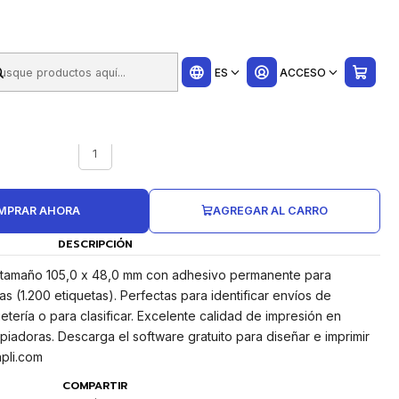
ui
05.0X48.0mm con Adhesivo Permanente para Multiples Usos
ES
ACCESO
UNIDADES CAJA
1
MPRAR AHORA
AGREGAR AL CARRO
DESCRIPCIÓN
s tamaño 105,0 x 48,0 mm con adhesivo permanente para
as (1.200 etiquetas). Perfectas para identificar envíos de
tería o para clasificar. Excelente calidad de impresión en
opiadoras. Descarga el software gratuito para diseñar e imprimir
pli.com
COMPARTIR