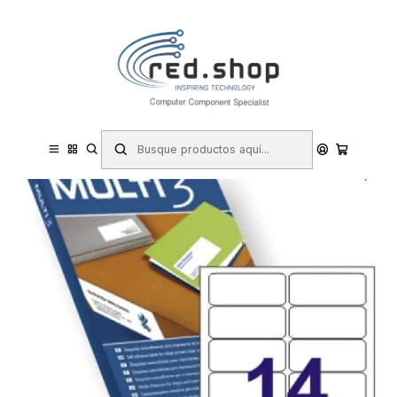
Contacta con nosotros por WhatsApp Business en el 717171365
Haga Click Aqui
Inicio
Papelería y Material de oficina
Material de oficina
Etiquetas multiusos
Multi3 Pack de 1400 Etiquetas Blancas Cantos Redondeados
Tamaño 99,1x38,1mm - Adhesivo Permanente - Aptas para
Impresion Ink-jet y Laser