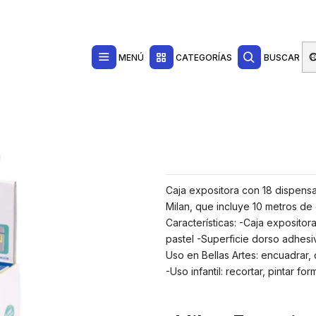
Contacta con nosotros por WhatsApp Business en el 717171365
Haga Click Aq
esivas
o - Arista para Cortes Precisos - 5Cmx10m - Color Amarillo Pastel
MENÚ
CATEGORÍAS
BUSCAR
Caja expositora con 18 dispensa
Milan, que incluye 10 metros de 
Características: -Caja expositor
pastel -Superficie dorso adhesi
Uso en Bellas Artes: encuadrar, d
-Uso infantil: recortar, pintar 