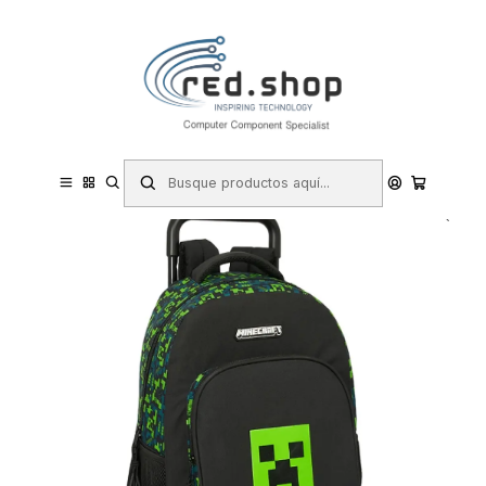
Contacta con nosotros por WhatsApp Business en el 717171365
Haga Click Aqui
Inicio
Papelería y Material de oficina
Material escolar y educativo
Mochilas y sacos escolares
Safta Minecraft TNT Mochila con Carro Integrado - Extraible para
Facilitar su Limpieza - Base Reforzada - Asa Extraible -
33x45x22cm - Color Verde